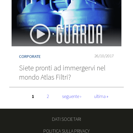
26/10/2017
CORPORATE
Siete pronti ad immergervi nel
mondo Atlas Filtri?
Pagine
1
2
seguente ›
ultima »
DATI SOCIETARI
POLITICA SULLA PRIVACY