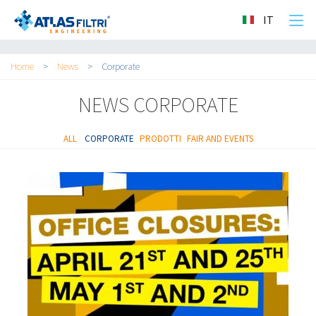
">
IT
Tu sei qui
Home
>
News
>
Corporate
NEWS CORPORATE
ALL
CORPORATE
PRODOTTI
FAIR AND EVENTS