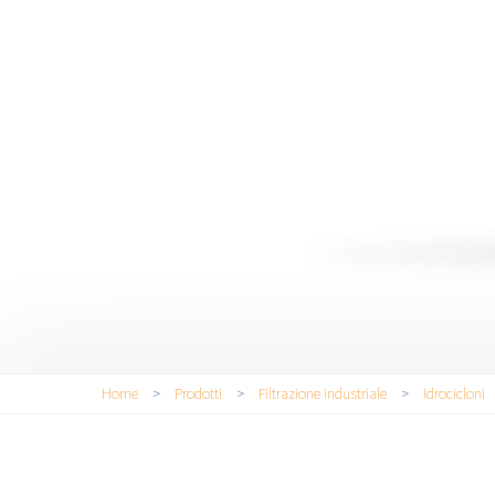
Tu sei qui
Home
>
Prodotti
>
Filtrazione industriale
>
Idrocicloni