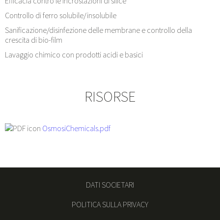
Efficacia contro le incrostazioni di silice
Controllo di ferro solubile/insolubile
Sanificazione/disinfezione delle membrane e controllo della
crescita di bio-film
Lavaggio chimico con prodotti acidi e basici
RISORSE
OsmosiChemicals.pdf
DATI SOCIETARI
POLITICA SULLA PRIVACY