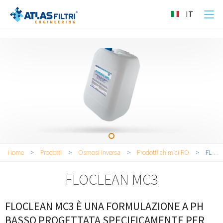
">
IT
Tu sei qui
Home
>
Prodotti
>
Osmosi inversa
>
Prodotti chimici RO
>
FLOCLEAN MC3
FLOCLEAN MC3
FLOCLEAN MC3 È UNA FORMULAZIONE A PH
BASSO PROGETTATA SPECIFICAMENTE PER