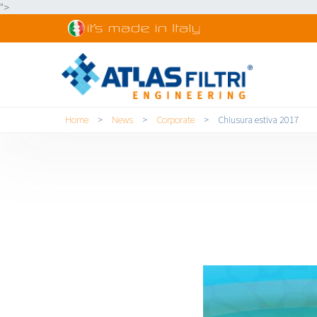
">
Tu sei qui
Home
>
News
>
Corporate
>
Chiusura estiva 2017