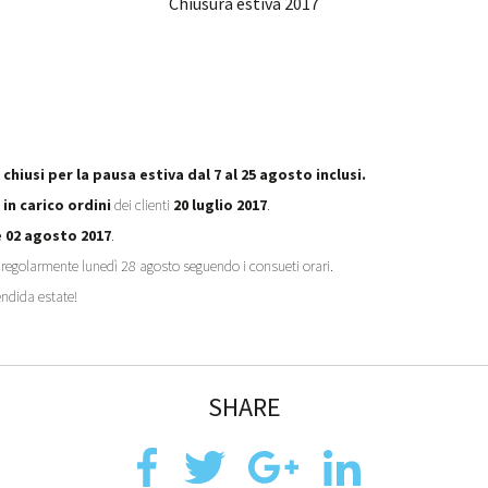
Chiusura estiva 2017
 chiusi per la pausa estiva dal 7 al 25 agosto inclusi.
 in carico ordini
dei clienti
20 luglio 2017
.
 02 agosto 2017
.
o regolarmente lunedì 28 agosto seguendo i consueti orari.
endida estate!
SHARE