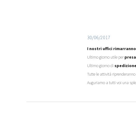
30/06/2017
I nostri uffici rimarranno
Ultimo giorno utile per
presa
Ultimo giorno di
spedizione
Tutte le attività riprenderann
Auguriamo a tutti voi una spl